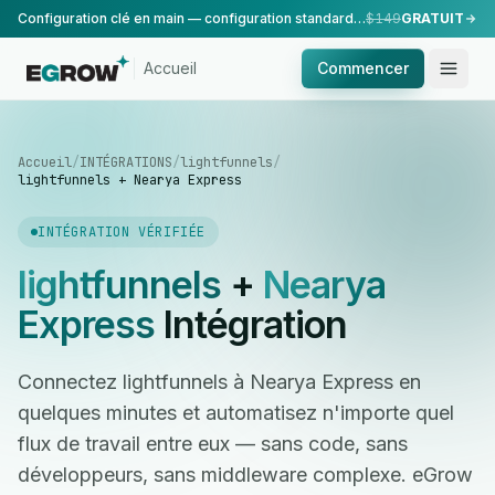
Configuration clé en main — configuration standard, réalisée par notre équipe.
$149
GRATUIT
Accueil
Commencer
Accueil
/
INTÉGRATIONS
/
lightfunnels
/
lightfunnels + Nearya Express
INTÉGRATION VÉRIFIÉE
lightfunnels
+
Nearya
Express
Intégration
Connectez lightfunnels à Nearya Express en
quelques minutes et automatisez n'importe quel
flux de travail entre eux — sans code, sans
développeurs, sans middleware complexe. eGrow