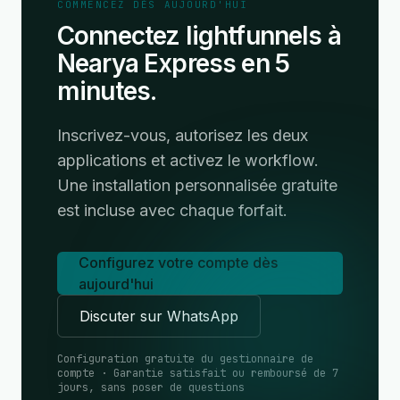
COMMENCEZ DÈS AUJOURD'HUI
Connectez lightfunnels à
Nearya Express en 5
minutes.
Inscrivez-vous, autorisez les deux
applications et activez le workflow.
Une installation personnalisée gratuite
est incluse avec chaque forfait.
Configurez votre compte dès
aujourd'hui
Discuter sur WhatsApp
Configuration gratuite du gestionnaire de
compte · Garantie satisfait ou remboursé de 7
jours, sans poser de questions