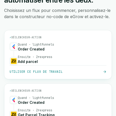
automatiser entre les deux.
Choisissez un flux pour commencer, personnalisez-le
dans le constructeur no-code de eGrow et activez-le.
⚡
DÉCLENCHEUR
→
ACTION
Quand · lightfunnels
Order Created
Ensuite · Zrexpress
Add parcel
UTILISER CE FLUX DE TRAVAIL
⚡
DÉCLENCHEUR
→
ACTION
Quand · lightfunnels
Order Created
Ensuite · Zrexpress
Get Parcel Tracking