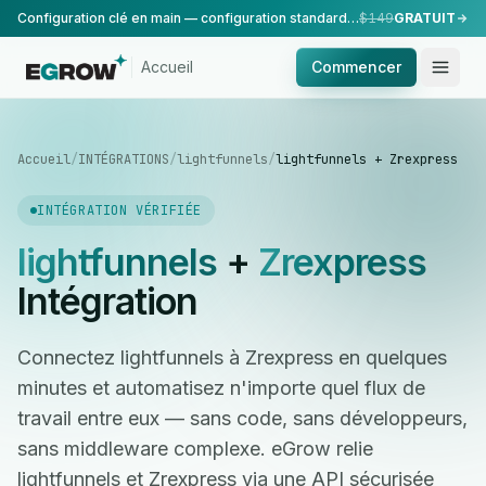
Configuration clé en main — configuration standard, réalisée par notre équipe.
$149
GRATUIT
Accueil
Commencer
Accueil
/
INTÉGRATIONS
/
lightfunnels
/
lightfunnels + Zrexpress
INTÉGRATION VÉRIFIÉE
lightfunnels
+
Zrexpress
Intégration
Connectez lightfunnels à Zrexpress en quelques
minutes et automatisez n'importe quel flux de
travail entre eux — sans code, sans développeurs,
sans middleware complexe. eGrow relie
lightfunnels et Zrexpress via une API sécurisée