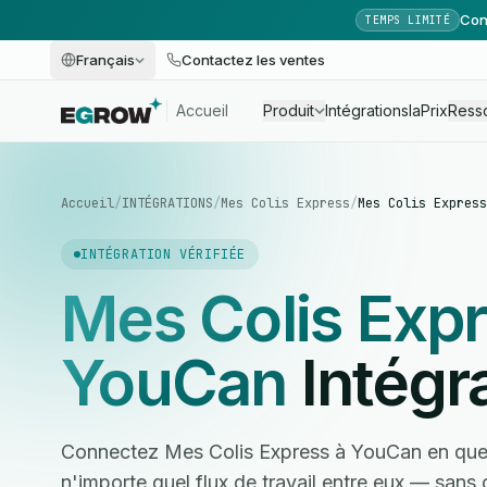
Con
TEMPS LIMITÉ
Français
Contactez les ventes
Accueil
Produit
Intégrations
Ia
Prix
Ress
Accueil
/
INTÉGRATIONS
/
Mes Colis Express
/
Mes Colis Express
INTÉGRATION VÉRIFIÉE
Mes Colis Exp
YouCan
Intégr
Connectez Mes Colis Express à YouCan en que
n'importe quel flux de travail entre eux — san