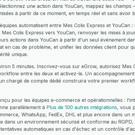
sélectionnez une action dans YouCan, mappez les champs —
nisées à partir de ce moment, en temps réel et sans avoir 
équipes automatisent entre Mes Colis Express et YouCan : 
 Mes Colis Express vers YouCan, renvoyer les mises à jou
eurs actions dans YouCan à partir d'un seul événement da
hat en cas de problème, et unifier les données client pour 
rité unique.
viron 5 minutes. Inscrivez-vous sur eGrow, autorisez Mes C
workflow entre les deux et activez-le. Un accompagnement 
 un chargé de compte dédié construira votre premier workf
nçu pour les équipes e-commerce et opérationnelles : l'int
nne parallèlement à
Plus de 100 autres intégrations
, vous 
merce, WhatsApp, FedEx, DHL et plus encore dans un mêm
ute dans un environnement sécurisé et conforme au RGPD,
 tentatives automatiques en cas d'échec et un contrôle d'a