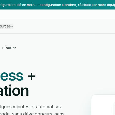
figuration clé en main — configuration standard, réalisée par notre équi
ources
 + YouCan
ress
+
ation
lques minutes et automatisez
s code, sans développeurs, sans