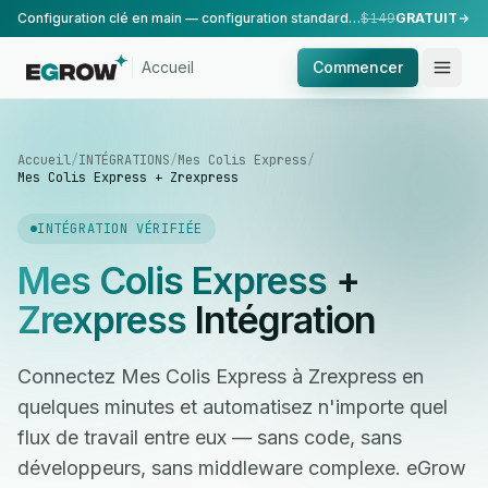
Configuration clé en main — configuration standard, réalisée par notre équipe.
$149
GRATUIT
Accueil
Commencer
Accueil
/
INTÉGRATIONS
/
Mes Colis Express
/
Mes Colis Express + Zrexpress
INTÉGRATION VÉRIFIÉE
Mes Colis Express
+
Zrexpress
Intégration
Connectez Mes Colis Express à Zrexpress en
quelques minutes et automatisez n'importe quel
flux de travail entre eux — sans code, sans
développeurs, sans middleware complexe. eGrow