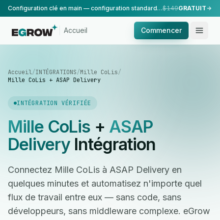
Configuration clé en main — configuration standard, réalisée par notre équipe.
$149
GRATUIT
Accueil
Commencer
Accueil
/
INTÉGRATIONS
/
Mille CoLis
/
Mille CoLis + ASAP Delivery
INTÉGRATION VÉRIFIÉE
Mille CoLis
+
ASAP
Delivery
Intégration
Connectez Mille CoLis à ASAP Delivery en
quelques minutes et automatisez n'importe quel
flux de travail entre eux — sans code, sans
développeurs, sans middleware complexe. eGrow