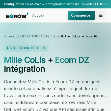
Configuration clé en main — configuration standard, réalisée par notre équipe.
$149
GRATUIT
Accueil
Commencer
Accueil
/
INTÉGRATIONS
/
Mille CoLis
/
Mille CoLis + Ecom DZ
INTÉGRATION VÉRIFIÉE
Mille CoLis
+
Ecom DZ
Intégration
Connectez Mille CoLis à Ecom DZ en quelques
minutes et automatisez n'importe quel flux de
travail entre eux — sans code, sans développeurs,
sans middleware complexe. eGrow relie Mille
CoLis et Ecom DZ via une API sécurisée afin que,