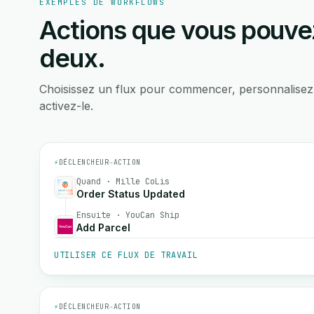
EXEMPLES DE WORKFLOWS
Actions que vous pouvez
deux.
Choisissez un flux pour commencer, personnalisez
activez-le.
⚡
DÉCLENCHEUR
→
ACTION
Quand · Mille CoLis
Order Status Updated
Ensuite · YouCan Ship
Add Parcel
UTILISER CE FLUX DE TRAVAIL
⚡
DÉCLENCHEUR
→
ACTION