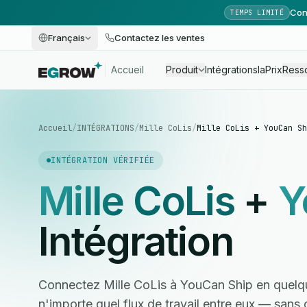
Con
TEMPS LIMITÉ
Français
Contactez les ventes
Accueil
Produit
Intégrations
Ia
Prix
Ress
Accueil
/
INTÉGRATIONS
/
Mille CoLis
/
Mille CoLis + YouCan Sh
INTÉGRATION VÉRIFIÉE
Mille CoLis
+
Y
Intégration
Connectez Mille CoLis à YouCan Ship en quelq
n'importe quel flux de travail entre eux — san