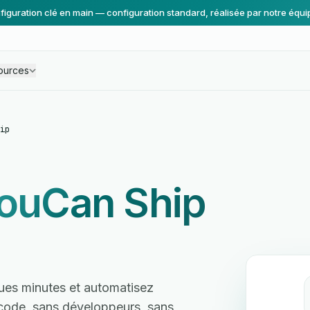
figuration clé en main — configuration standard, réalisée par notre équi
ources
ip
ouCan Ship
ues minutes et automatisez
s code, sans développeurs, sans