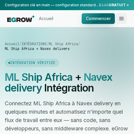
Configuration clé en main — configuration standard, réalisée par notre équipe.
$149
GRATUIT
Accueil
Commencer
Accueil
/
INTÉGRATIONS
/
ML Ship Africa
/
ML Ship Africa + Navex delivery
INTÉGRATION VÉRIFIÉE
ML Ship Africa
+
Navex
delivery
Intégration
Connectez ML Ship Africa à Navex delivery en
quelques minutes et automatisez n'importe quel
flux de travail entre eux — sans code, sans
développeurs, sans middleware complexe. eGrow