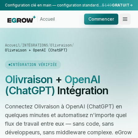
Configuration clé en main — configuration standard, réalisée par notre équipe.
$149
GRATUIT
Accueil
Commencer
Accueil
/
INTÉGRATIONS
/
Olivraison
/
Olivraison + OpenAI (ChatGPT)
INTÉGRATION VÉRIFIÉE
Olivraison
+
OpenAI
(ChatGPT)
Intégration
Connectez Olivraison à OpenAI (ChatGPT) en
quelques minutes et automatisez n'importe quel
flux de travail entre eux — sans code, sans
développeurs, sans middleware complexe. eGrow