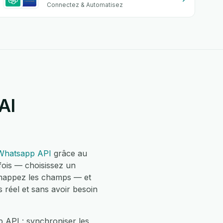
Connectez & Automatisez
AI
Whatsapp API
grâce au
fois — choisissez un
mappez les champs — et
 réel et sans avoir besoin
 API : synchroniser les