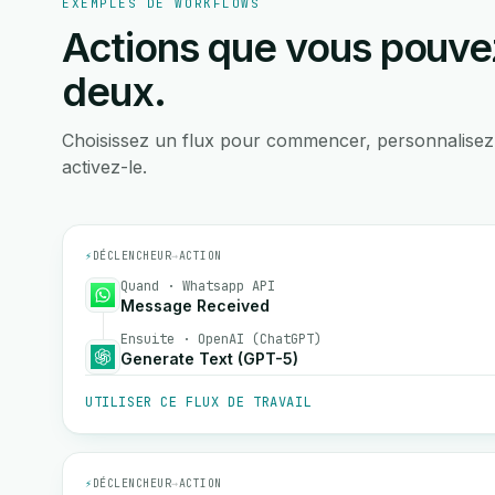
EXEMPLES DE WORKFLOWS
Actions que vous pouvez
deux.
Choisissez un flux pour commencer, personnalisez
activez-le.
⚡
DÉCLENCHEUR
→
ACTION
Quand · Whatsapp API
Message Received
Ensuite · OpenAI (ChatGPT)
Generate Text (GPT-5)
UTILISER CE FLUX DE TRAVAIL
⚡
DÉCLENCHEUR
→
ACTION