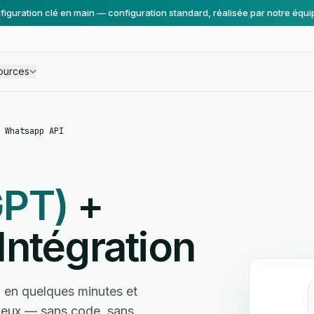
figuration clé en main — configuration standard, réalisée par notre équi
ources
 Whatsapp API
GPT)
+
Intégration
en quelques minutes et
e eux — sans code, sans