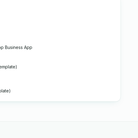
p Business App
emplate)
late)