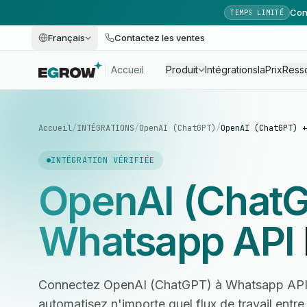
Con
TEMPS LIMITÉ
Français
Contactez les ventes
Accueil
Produit
Intégrations
Ia
Prix
Ress
Accueil
/
INTÉGRATIONS
/
OpenAI (ChatGPT)
/
OpenAI (ChatGPT) +
INTÉGRATION VÉRIFIÉE
OpenAI (Chat
Whatsapp API
Connectez OpenAI (ChatGPT) à Whatsapp API 
automatisez n'importe quel flux de travail entr