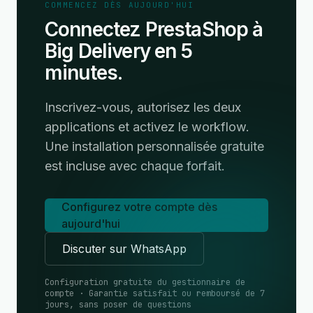
COMMENCEZ DÈS AUJOURD'HUI
Connectez PrestaShop à
Big Delivery en 5
minutes.
Inscrivez-vous, autorisez les deux
applications et activez le workflow.
Une installation personnalisée gratuite
est incluse avec chaque forfait.
Configurez votre compte dès
aujourd'hui
Discuter sur WhatsApp
Configuration gratuite du gestionnaire de
compte · Garantie satisfait ou remboursé de 7
jours, sans poser de questions