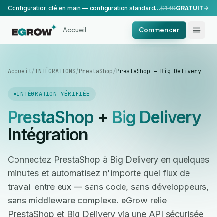
Configuration clé en main — configuration standard, réalisée par notre équipe.
$149
GRATUIT
Accueil
Commencer
Accueil
/
INTÉGRATIONS
/
PrestaShop
/
PrestaShop + Big Delivery
INTÉGRATION VÉRIFIÉE
PrestaShop
+
Big Delivery
Intégration
Connectez PrestaShop à Big Delivery en quelques
minutes et automatisez n'importe quel flux de
travail entre eux — sans code, sans développeurs,
sans middleware complexe. eGrow relie
PrestaShop et Big Delivery via une API sécurisée