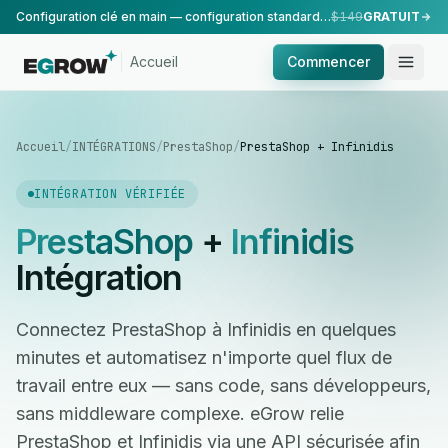
Configuration clé en main — configuration standard, réalisée par notre équipe.
$149
GRATUIT
Accueil
Commencer
Accueil
/
INTÉGRATIONS
/
PrestaShop
/
PrestaShop + Infinidis
INTÉGRATION VÉRIFIÉE
PrestaShop
+
Infinidis
Intégration
Connectez PrestaShop à Infinidis en quelques
minutes et automatisez n'importe quel flux de
travail entre eux — sans code, sans développeurs,
sans middleware complexe. eGrow relie
PrestaShop et Infinidis via une API sécurisée afin