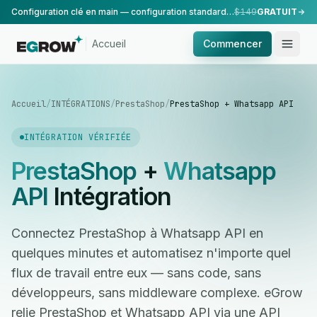
Configuration clé en main — configuration standard, réalisée par notre équipe.
$149
GRATUIT
Accueil
Commencer
Accueil
/
INTÉGRATIONS
/
PrestaShop
/
PrestaShop + Whatsapp API
INTÉGRATION VÉRIFIÉE
PrestaShop
+
Whatsapp
API
Intégration
Connectez PrestaShop à Whatsapp API en
quelques minutes et automatisez n'importe quel
flux de travail entre eux — sans code, sans
développeurs, sans middleware complexe. eGrow
relie PrestaShop et Whatsapp API via une API