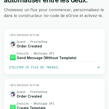
automatiser entre les deux.
Choisissez un flux pour commencer, personnalisez-le
dans le constructeur no-code de eGrow et activez-le.
⚡
DÉCLENCHEUR
→
ACTION
Quand · PrestaShop
Order Created
Ensuite · Whatsapp API
Send Message (Without Template)
UTILISER CE FLUX DE TRAVAIL
⚡
DÉCLENCHEUR
→
ACTION
Quand · PrestaShop
Order Created
Ensuite · Whatsapp API
Create Template