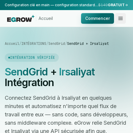
Configuration clé en main — configuration standard, réalisée par notre équipe.
$149
GRATUIT
Accueil
Commencer
Accueil
/
INTÉGRATIONS
/
SendGrid
/
SendGrid + Irsaliyat
INTÉGRATION VÉRIFIÉE
SendGrid
+
Irsaliyat
Intégration
Connectez SendGrid à Irsaliyat en quelques
minutes et automatisez n'importe quel flux de
travail entre eux — sans code, sans développeurs,
sans middleware complexe. eGrow relie SendGrid
et Irsaliyat via une API sécurisée afin que,