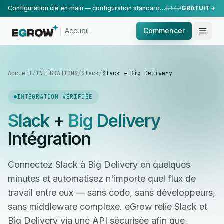
Configuration clé en main — configuration standard, réalisée par notre équipe.
$149
GRATUIT
Accueil
Commencer
Accueil
/
INTÉGRATIONS
/
Slack
/
Slack + Big Delivery
INTÉGRATION VÉRIFIÉE
Slack
+
Big Delivery
Intégration
Connectez Slack à Big Delivery en quelques
minutes et automatisez n'importe quel flux de
travail entre eux — sans code, sans développeurs,
sans middleware complexe. eGrow relie Slack et
Big Delivery via une API sécurisée afin que,