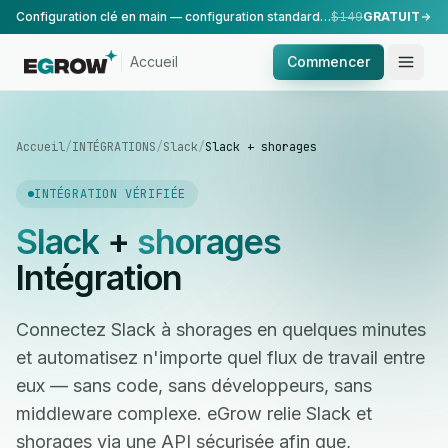
Configuration clé en main — configuration standard, réalisée par notre équipe.
$149
GRATUIT
Accueil
Commencer
Accueil
/
INTÉGRATIONS
/
Slack
/
Slack + shorages
INTÉGRATION VÉRIFIÉE
Slack
+
shorages
Intégration
Connectez Slack à shorages en quelques minutes
et automatisez n'importe quel flux de travail entre
eux — sans code, sans développeurs, sans
middleware complexe. eGrow relie Slack et
shorages via une API sécurisée afin que,