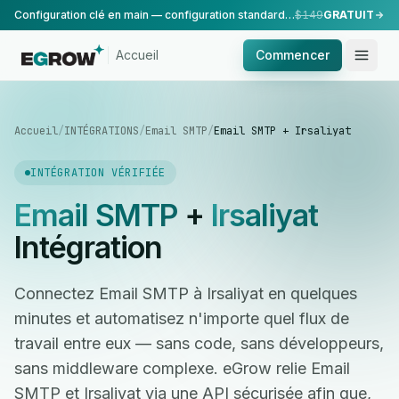
Configuration clé en main — configuration standard, réalisée par notre équipe.
$149
GRATUIT
Accueil
Commencer
Accueil
/
INTÉGRATIONS
/
Email SMTP
/
Email SMTP + Irsaliyat
INTÉGRATION VÉRIFIÉE
Email SMTP
+
Irsaliyat
Intégration
Connectez Email SMTP à Irsaliyat en quelques
minutes et automatisez n'importe quel flux de
travail entre eux — sans code, sans développeurs,
sans middleware complexe. eGrow relie Email
SMTP et Irsaliyat via une API sécurisée afin que,