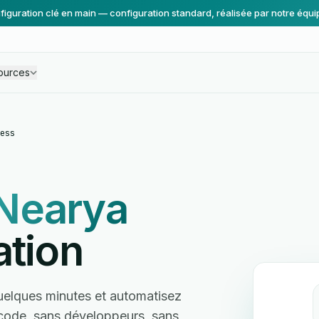
figuration clé en main — configuration standard, réalisée par notre équi
ources
ess
Nearya
ation
elques minutes et automatisez
s code, sans développeurs, sans