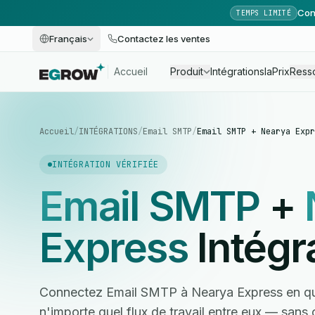
Con
TEMPS LIMITÉ
Français
Contactez les ventes
Accueil
Produit
Intégrations
Ia
Prix
Ress
Accueil
/
INTÉGRATIONS
/
Email SMTP
/
Email SMTP + Nearya Expr
INTÉGRATION VÉRIFIÉE
Email SMTP
+
Express
Intégr
Connectez Email SMTP à Nearya Express en qu
n'importe quel flux de travail entre eux — san