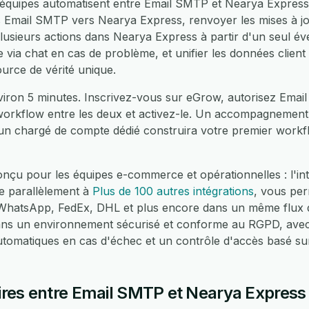
équipes automatisent entre Email SMTP et Nearya Express 
 Email SMTP vers Nearya Express, renvoyer les mises à j
usieurs actions dans Nearya Express à partir d'un seul é
 via chat en cas de problème, et unifier les données clien
urce de vérité unique.
viron 5 minutes. Inscrivez-vous sur eGrow, autorisez Emai
 workflow entre les deux et activez-le. Un accompagnement 
 un chargé de compte dédié construira votre premier workf
nçu pour les équipes e-commerce et opérationnelles : l'i
e parallèlement à
Plus de 100 autres intégrations
, vous per
atsApp, FedEx, DHL et plus encore dans un même flux de
dans un environnement sécurisé et conforme au RGPD, avec
automatiques en cas d'échec et un contrôle d'accès basé su
res entre Email SMTP et Nearya Express