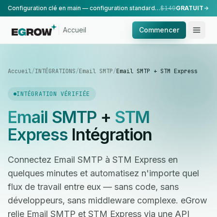
Configuration clé en main — configuration standard, réalisée par notre équipe.
$149
GRATUIT
Accueil
Commencer
Accueil
/
INTÉGRATIONS
/
Email SMTP
/
Email SMTP + STM Express
INTÉGRATION VÉRIFIÉE
Email SMTP
+
STM
Express
Intégration
Connectez Email SMTP à STM Express en
quelques minutes et automatisez n'importe quel
flux de travail entre eux — sans code, sans
développeurs, sans middleware complexe. eGrow
relie Email SMTP et STM Express via une API