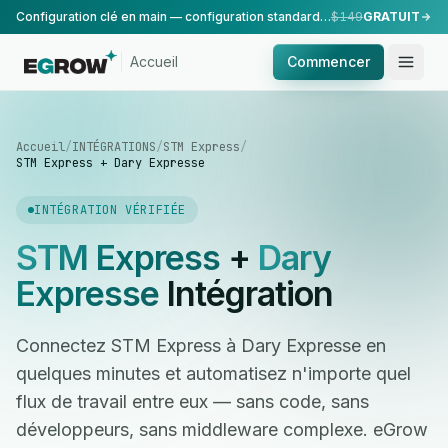
Configuration clé en main — configuration standard, réalisée par notre équipe.
$149
GRATUIT
Accueil
Commencer
Accueil
/
INTÉGRATIONS
/
STM Express
/
STM Express + Dary Expresse
INTÉGRATION VÉRIFIÉE
STM Express
+
Dary
Expresse
Intégration
Connectez STM Express à Dary Expresse en
quelques minutes et automatisez n'importe quel
flux de travail entre eux — sans code, sans
développeurs, sans middleware complexe. eGrow