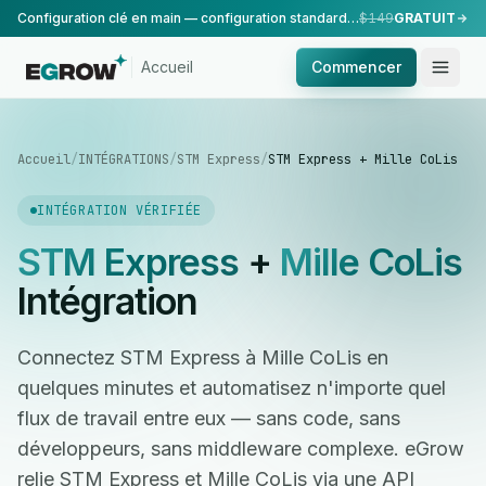
Configuration clé en main — configuration standard, réalisée par notre équipe.
$149
GRATUIT
Accueil
Commencer
Accueil
/
INTÉGRATIONS
/
STM Express
/
STM Express + Mille CoLis
INTÉGRATION VÉRIFIÉE
STM Express
+
Mille CoLis
Intégration
Connectez STM Express à Mille CoLis en
quelques minutes et automatisez n'importe quel
flux de travail entre eux — sans code, sans
développeurs, sans middleware complexe. eGrow
relie STM Express et Mille CoLis via une API