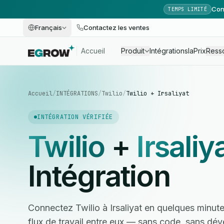
Con
TEMPS LIMITÉ
Français
Contactez les ventes
Accueil
Produit
Intégrations
Ia
Prix
Ress
Accueil
/
INTÉGRATIONS
/
Twilio
/
Twilio + Irsaliyat
INTÉGRATION VÉRIFIÉE
Twilio
+
Irsaliy
Intégration
Connectez Twilio à Irsaliyat en quelques minut
flux de travail entre eux — sans code, sans dé