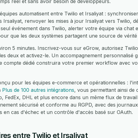
emps réel et sans avoir besoin de développeurs.
quipes automatisent entre Twilio et Irsaliyat : synchronis
 Irsaliyat, renvoyer les mises à jour Irsaliyat vers Twilio, 
un seul événement dans Twilio, alerter votre équipe via chat
 pour que les deux systèmes partagent une source de vérité
ron 5 minutes. Inscrivez-vous sur eGrow, autorisez Twilio, a
les deux et activez-le. Un accompagnement personnalisé gr
e compte dédié construira votre premier workflow avec vo
çu pour les équipes e-commerce et opérationnelles : l'intég
à
Plus de 100 autres intégrations
, vous permettant ainsi de
edEx, DHL et plus encore dans un même flux de travail 
nnement sécurisé et conforme au RGPD, avec des journaux
es en cas d'échec et un contrôle d'accès basé sur OAuth.
s entre Twilio et Irsaliyat