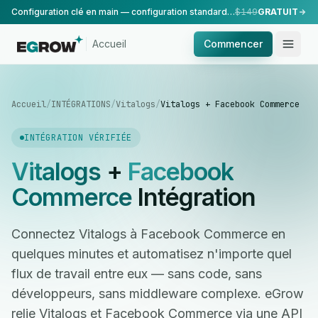
Configuration clé en main — configuration standard, réalisée par notre équipe.
$149
GRATUIT
Accueil
Commencer
Accueil
/
INTÉGRATIONS
/
Vitalogs
/
Vitalogs + Facebook Commerce
INTÉGRATION VÉRIFIÉE
Vitalogs
+
Facebook
Commerce
Intégration
Connectez Vitalogs à Facebook Commerce en
quelques minutes et automatisez n'importe quel
flux de travail entre eux — sans code, sans
développeurs, sans middleware complexe. eGrow
relie Vitalogs et Facebook Commerce via une API