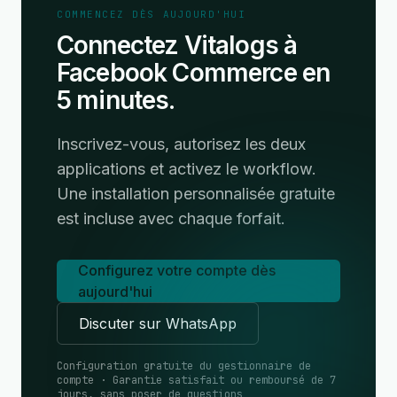
COMMENCEZ DÈS AUJOURD'HUI
Connectez Vitalogs à
Facebook Commerce en
5 minutes.
Inscrivez-vous, autorisez les deux
applications et activez le workflow.
Une installation personnalisée gratuite
est incluse avec chaque forfait.
Configurez votre compte dès
aujourd'hui
Discuter sur WhatsApp
Configuration gratuite du gestionnaire de
compte · Garantie satisfait ou remboursé de 7
jours, sans poser de questions