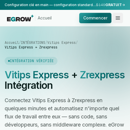
Configuration clé en main — configuration standard, réalisée par notre équipe.
$149
GRATUIT
Accueil
Commencer
Accueil
/
INTÉGRATIONS
/
Vitips Express
/
Vitips Express + Zrexpress
INTÉGRATION VÉRIFIÉE
Vitips Express
+
Zrexpress
Intégration
Connectez Vitips Express à Zrexpress en
quelques minutes et automatisez n'importe quel
flux de travail entre eux — sans code, sans
développeurs, sans middleware complexe. eGrow