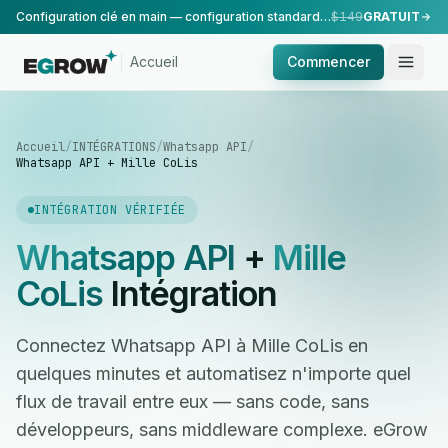
Configuration clé en main — configuration standard, réalisée par notre équipe.
$149
GRATUIT
Accueil
Commencer
Accueil
/
INTÉGRATIONS
/
Whatsapp API
/
Whatsapp API + Mille CoLis
INTÉGRATION VÉRIFIÉE
Whatsapp API
+
Mille
CoLis
Intégration
Connectez Whatsapp API à Mille CoLis en
quelques minutes et automatisez n'importe quel
flux de travail entre eux — sans code, sans
développeurs, sans middleware complexe. eGrow