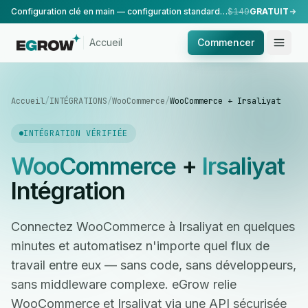
Configuration clé en main — configuration standard, réalisée par notre équipe.
$149
GRATUIT
Accueil
Commencer
Accueil
/
INTÉGRATIONS
/
WooCommerce
/
WooCommerce + Irsaliyat
INTÉGRATION VÉRIFIÉE
WooCommerce
+
Irsaliyat
Intégration
Connectez WooCommerce à Irsaliyat en quelques
minutes et automatisez n'importe quel flux de
travail entre eux — sans code, sans développeurs,
sans middleware complexe. eGrow relie
WooCommerce et Irsaliyat via une API sécurisée