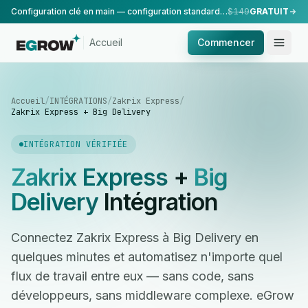
Configuration clé en main — configuration standard, réalisée par notre équipe.
$149
GRATUIT
Accueil
Commencer
Accueil
/
INTÉGRATIONS
/
Zakrix Express
/
Zakrix Express + Big Delivery
INTÉGRATION VÉRIFIÉE
Zakrix Express
+
Big
Delivery
Intégration
Connectez Zakrix Express à Big Delivery en
quelques minutes et automatisez n'importe quel
flux de travail entre eux — sans code, sans
développeurs, sans middleware complexe. eGrow