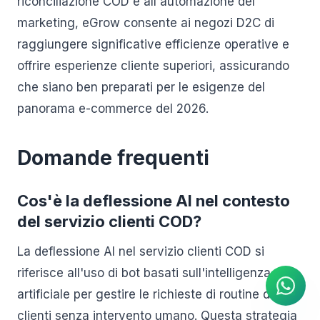
riconciliazione COD e all'automazione del
marketing, eGrow consente ai negozi D2C di
raggiungere significative efficienze operative e
offrire esperienze cliente superiori, assicurando
che siano ben preparati per le esigenze del
panorama e-commerce del 2026.
Domande frequenti
Cos'è la deflessione AI nel contesto
del servizio clienti COD?
Agente IA
Risposte istantanee su
La deflessione AI nel servizio clienti COD si
WhatsApp
riferisce all'uso di bot basati sull'intelligenza
artificiale per gestire le richieste di routine dei
clienti senza intervento umano. Questa strategia