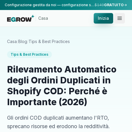
Configurazione gestita da noi — configurazione standard, eseguita dal nostro team.
$149
GRATUITO
Casa
Inizia
Casa
/
Blog
/
Tips & Best Practices
Tips & Best Practices
Rilevamento Automatico
degli Ordini Duplicati in
Shopify COD: Perché è
Importante (2026)
Gli ordini COD duplicati aumentano l'RTO,
sprecano risorse ed erodono la redditività.