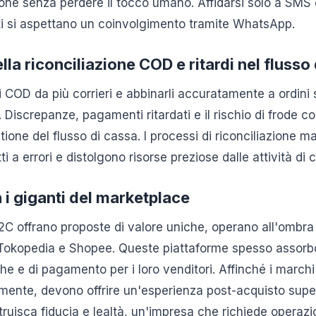
ione senza perdere il tocco umano. Affidarsi solo a SMS 
enti si aspettano un coinvolgimento tramite WhatsApp.
la riconciliazione COD e ritardi nel flusso
COD da più corrieri e abbinarli accuratamente a ordini 
 Discrepanze, pagamenti ritardati e il rischio di frode 
tione del flusso di cassa. I processi di riconciliazione 
 a errori e distolgono risorse preziose dalle attività di c
i giganti del marketplace
C offrano proposte di valore uniche, operano all'ombra 
okopedia e Shopee. Queste piattaforme spesso assorbo
che e di pagamento per i loro venditori. Affinché i marc
ente, devono offrire un'esperienza post-acquisto supe
truisca fiducia e lealtà, un'impresa che richiede operaz