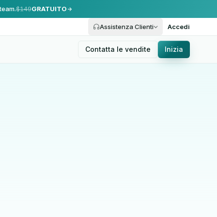
 team.
$149
GRATUITO
Assistenza Clienti
Accedi
Contatta le vendite
Inizia