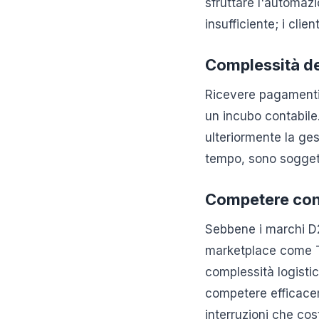
sfruttare l'automaz
insufficiente; i cli
Complessità del
Ricevere pagamenti 
un incubo contabile.
ulteriormente la ges
tempo, sono soggetti
Competere con 
Sebbene i marchi D2
marketplace come T
complessità logisti
competere efficacem
interruzioni che cos