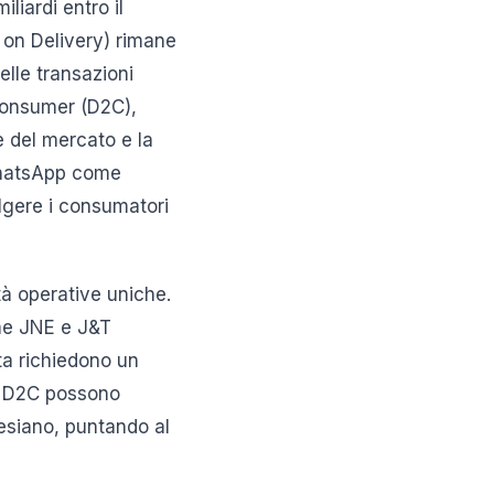
liardi entro il
 on Delivery) rimane
lle transazioni
o-consumer (D2C),
 del mercato e la
 WhatsApp come
lgere i consumatori
tà operative uniche.
ome JNE e J&T
ta richiedono un
de D2C possono
siano, puntando al