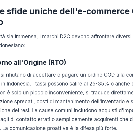
le sfide uniche dell'e-commerce
o
tà sia immensa, i marchi D2C devono affrontare diversi o
donesiano:
torno all'Origine (RTO)
i si rifiutano di accettare o pagare un ordine COD alla c
in Indonesia. I tassi possono salire al 25-35% o anche d
on è solo un piccolo inconveniente; si traduce direttam
izione sprecati, costi di mantenimento dell'inventario e si
tione dei resi. Le cause comuni includono acquisti d'imp
tagli di contatto errati o semplicemente acquirenti che 
. La comunicazione proattiva è la difesa più forte.