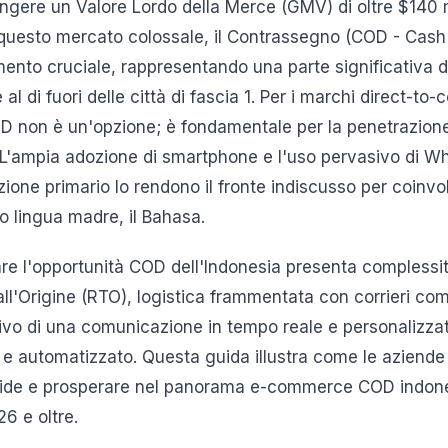
ngere un Valore Lordo della Merce (GMV) di oltre $140 mi
i questo mercato colossale, il Contrassegno (COD - Cash
nto cruciale, rappresentando una parte significativa de
e al di fuori delle città di fascia 1. Per i marchi direct-t
D non è un'opzione; è fondamentale per la penetrazione
. L'ampia adozione di smartphone e l'uso pervasivo di
ione primario lo rendono il fronte indiscusso per coinvo
ro lingua madre, il Bahasa.
zare l'opportunità COD dell'Indonesia presenta complessi
o all'Origine (RTO), logistica frammentata con corrieri c
tivo di una comunicazione in tempo reale e personalizza
 e automatizzato. Questa guida illustra come le azien
sfide e prosperare nel panorama e-commerce COD indone
6 e oltre.