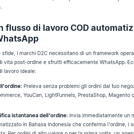
.
n flusso di lavoro COD automatiz
 WhatsApp
 sfide, i marchi D2C necessitano di un framework oper
 di vita post-ordine e sfrutti efficacemente WhatsApp. E
i lavoro ideale:
l'ordine:
Preleva senza problemi gli ordini dal tuo ne
mmerce, YouCan, LightFunnels, PrestaShop, Magento o 
fica istantanea dell'ordine:
Invia immediatamente un 
izzato in Bahasa Indonesia che conferma l'ordine, i suo
a. Per ordini di alto valore o per la prima volta, un age