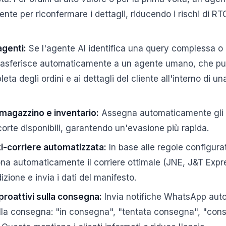
iente per riconfermare i dettagli, riducendo i rischi di RT
agenti:
Se l'agente AI identifica una query complessa o 
 trasferisce automaticamente a un agente umano, che pu
ta degli ordini e ai dettagli del cliente all'interno di 
magazzino e inventario:
Assegna automaticamente gli o
corte disponibili, garantendo un'evasione più rapida.
i-corriere automatizzata:
In base alle regole configurat
ona automaticamente il corriere ottimale (JNE, J&T Expre
izione e invia i dati del manifesto.
roattivi sulla consegna:
Invia notifiche WhatsApp auto
lla consegna: "in consegna", "tentata consegna", "con