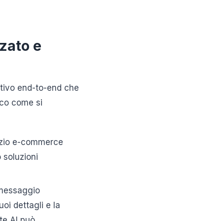
zato e
ativo end-to-end che
cco come si
gozio e-commerce
soluzioni
messaggio
i dettagli e la
nte AI può