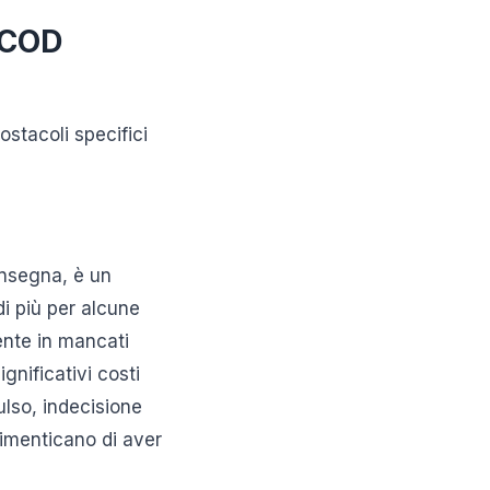
 COD
stacoli specifici
onsegna, è un
i più per alcune
ente in mancati
gnificativi costi
ulso, indecisione
dimenticano di aver