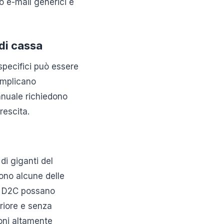
o e-mail generici è
 di cassa
specifici può essere
complicano
manuale richiedono
rescita.
di giganti del
no alcune delle
hi D2C possano
riore e senza
ioni altamente