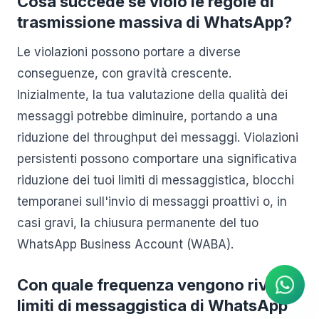
Cosa succede se violo le regole di
trasmissione massiva di WhatsApp?
Le violazioni possono portare a diverse
conseguenze, con gravità crescente.
Inizialmente, la tua valutazione della qualità dei
messaggi potrebbe diminuire, portando a una
riduzione del throughput dei messaggi. Violazioni
persistenti possono comportare una significativa
riduzione dei tuoi limiti di messaggistica, blocchi
temporanei sull'invio di messaggi proattivi o, in
casi gravi, la chiusura permanente del tuo
Agente IA
Risposte istantanee su
WhatsApp Business Account (WABA).
WhatsApp
Con quale frequenza vengono rivisti i
limiti di messaggistica di WhatsApp