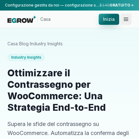
Configurazione gestita da noi — configurazione standard, eseguita dal nostro team.
$149
GRATUITO
Casa
Inizia
Casa
/
Blog
/
Industry Insights
Industry Insights
Ottimizzare il
Contrassegno per
WooCommerce: Una
Strategia End-to-End
Supera le sfide del contrassegno su
WooCommerce. Automatizza la conferma degli