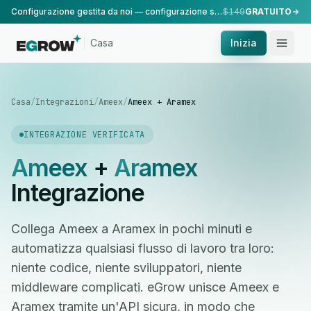
Configurazione gestita da noi — configurazione standard, eseguita dal nostro team.
$149
GRATUITO
Casa
Inizia
Casa
/
Integrazioni
/
Ameex
/
Ameex + Aramex
INTEGRAZIONE VERIFICATA
Ameex
+
Aramex
Integrazione
Collega Ameex a Aramex in pochi minuti e
automatizza qualsiasi flusso di lavoro tra loro:
niente codice, niente sviluppatori, niente
middleware complicati. eGrow unisce Ameex e
Aramex tramite un'API sicura, in modo che