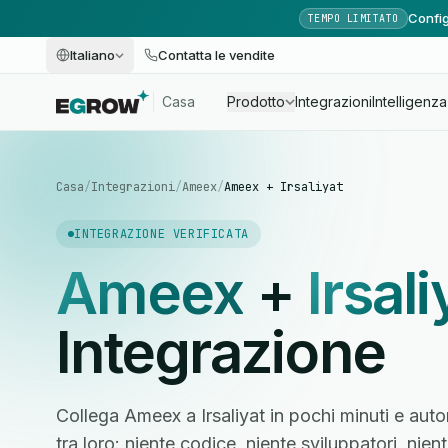
Config
TEMPO LIMITATO
Italiano
Contatta le vendite
Casa
Prodotto
Integrazioni
Intelligenza 
Casa
/
Integrazioni
/
Ameex
/
Ameex + Irsaliyat
INTEGRAZIONE VERIFICATA
Ameex
+
Irsali
Integrazione
Collega Ameex a Irsaliyat in pochi minuti e auto
tra loro: niente codice, niente sviluppatori, ni