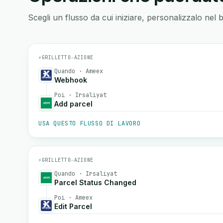
Scegli un flusso da cui iniziare, personalizzalo nel 
⚡
GRILLETTO
→
AZIONE
Quando · Ameex
Webhook
Poi · Irsaliyat
Add parcel
USA QUESTO FLUSSO DI LAVORO
⚡
GRILLETTO
→
AZIONE
Quando · Irsaliyat
Parcel Status Changed
Poi · Ameex
Edit Parcel