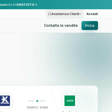
 team.
$149
GRATUITO
Assistenza Clienti
Accedi
Contatta le vendite
Inizia
TRAMITE EGROW