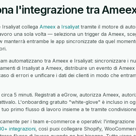
a l'integrazione tra Ameex 
 Irsaliyat collega
Ameex
a
Irsaliyat
tramite il motore di aut
avoro una sola volta — seleziona un trigger da Ameex, scegli
manterrà entrambe le app sincronizzate da quel momento 
ri.
am automatizzano tra Ameex e Irsaliyat: sincronizzare i n
rnamenti di Irsaliyat a Ameex, distribuire un evento di Ameex i
caso di errori e unificare i dati dei clienti in modo che entra
circa 5 minuti. Registrati a eGrow, autorizza Ameex, autoriz
 attivalo. L'onboarding gratuito "white-glove" è incluso in o
 tuo primo flusso di lavoro insieme a te tramite condivisio
camente per i team e-commerce e operativi: l'integrazione
00+ integrazioni
, così puoi collegare Shopify, WooCommer