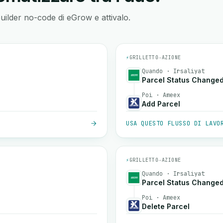
builder no-code di eGrow e attivalo.
⚡
GRILLETTO
→
AZIONE
Quando · Irsaliyat
Parcel Status Change
Poi · Ameex
Add Parcel
USA QUESTO FLUSSO DI LAVO
⚡
GRILLETTO
→
AZIONE
Quando · Irsaliyat
Parcel Status Change
Poi · Ameex
Delete Parcel