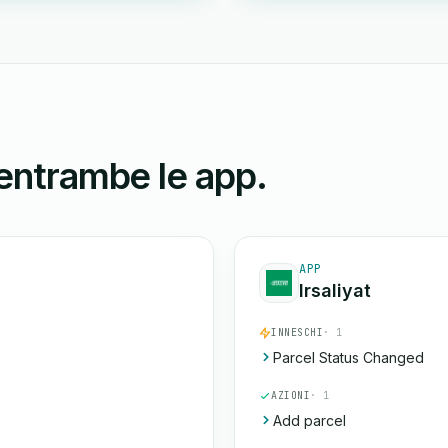
 entrambe le app.
APP
Irsaliyat
INNESCHI
· 1
Parcel Status Changed
AZIONI
· 1
Add parcel