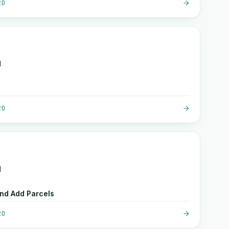
RO
d
RO
d
And Add Parcels
RO