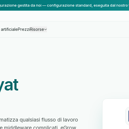
urazione gestita da noi — configurazione standard, eseguita dal nostro
artificiale
Prezzi
Risorse
yat
matizza qualsiasi flusso di lavoro
ente middleware complicati. eGrow