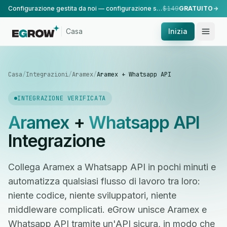
Configurazione gestita da noi — configurazione standard, eseguita dal nostro team.
$149
GRATUITO
Casa
Inizia
Casa
/
Integrazioni
/
Aramex
/
Aramex + Whatsapp API
INTEGRAZIONE VERIFICATA
Aramex
+
Whatsapp API
Integrazione
Collega Aramex a Whatsapp API in pochi minuti e
automatizza qualsiasi flusso di lavoro tra loro:
niente codice, niente sviluppatori, niente
middleware complicati. eGrow unisce Aramex e
Whatsapp API tramite un'API sicura, in modo che