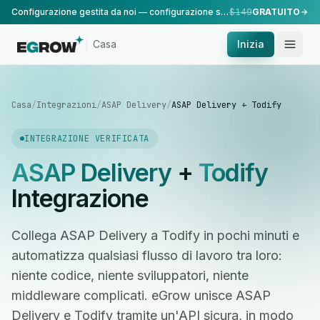
Configurazione gestita da noi — configurazione standard, eseguita dal nostro team.
$149
GRATUITO
Casa
Inizia
Casa
/
Integrazioni
/
ASAP Delivery
/
ASAP Delivery + Todify
INTEGRAZIONE VERIFICATA
ASAP Delivery
+
Todify
Integrazione
Collega ASAP Delivery a Todify in pochi minuti e
automatizza qualsiasi flusso di lavoro tra loro:
niente codice, niente sviluppatori, niente
middleware complicati. eGrow unisce ASAP
Delivery e Todify tramite un'API sicura, in modo