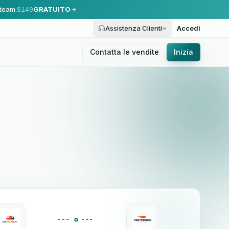
 team.
$149
GRATUITO
Assistenza Clienti
Accedi
Contatta le vendite
Inizia