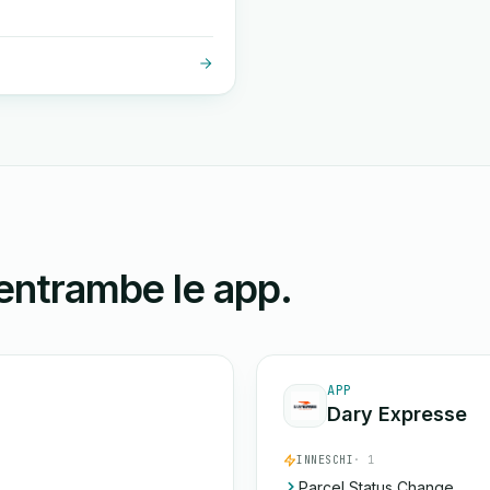
 entrambe le app.
APP
Dary Expresse
INNESCHI
· 1
Parcel Status Change