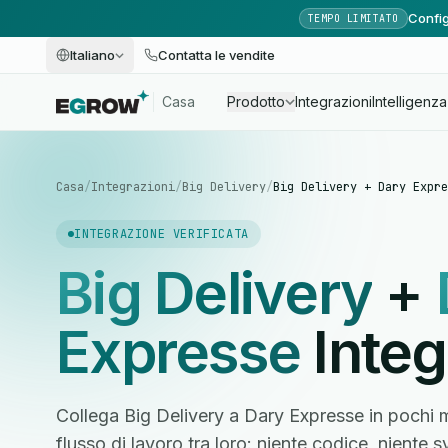
Config
TEMPO LIMITATO
Italiano
Contatta le vendite
Casa
Prodotto
Integrazioni
Intelligenza 
Casa
/
Integrazioni
/
Big Delivery
/
Big Delivery + Dary Expre
INTEGRAZIONE VERIFICATA
Big Delivery
+
Expresse
Integ
Collega Big Delivery a Dary Expresse in pochi m
flusso di lavoro tra loro: niente codice, niente 