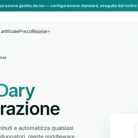
urazione gestita da noi — configurazione standard, eseguita dal nostro
artificiale
Prezzi
Risorse
sse
Dary
razione
inuti e automatizza qualsiasi
sviluppatori, niente middleware