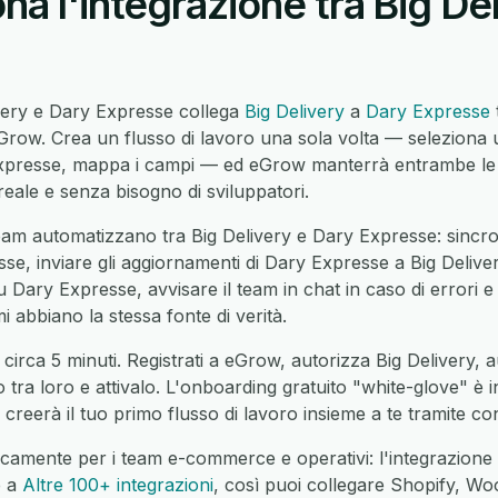
a l'integrazione tra Big De
ivery e Dary Expresse collega
Big Delivery
a
Dary Expresse
ow. Crea un flusso di lavoro una sola volta — seleziona un
Expresse, mappa i campi — ed eGrow manterrà entrambe le 
eale e senza bisogno di sviluppatori.
am automatizzano tra Big Delivery e Dary Expresse: sincron
se, inviare gli aggiornamenti di Dary Expresse a Big Deliver
u Dary Expresse, avvisare il team in chat in caso di errori e un
 abbiano la stessa fonte di verità.
 circa 5 minuti. Registrati a eGrow, autorizza Big Delivery,
o tra loro e attivalo. L'onboarding gratuito "white-glove" è 
reerà il tuo primo flusso di lavoro insieme a te tramite co
camente per i team e-commerce e operativi: l'integrazione
e a
Altre 100+ integrazioni
, così puoi collegare Shopify,