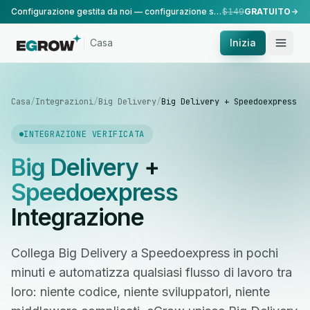
Configurazione gestita da noi — configurazione standard, eseguita dal nostro team.
$149
GRATUITO
Casa
Inizia
Casa
/
Integrazioni
/
Big Delivery
/
Big Delivery + Speedoexpress
INTEGRAZIONE VERIFICATA
Big Delivery
+
Speedoexpress
Integrazione
Collega Big Delivery a Speedoexpress in pochi
minuti e automatizza qualsiasi flusso di lavoro tra
loro: niente codice, niente sviluppatori, niente