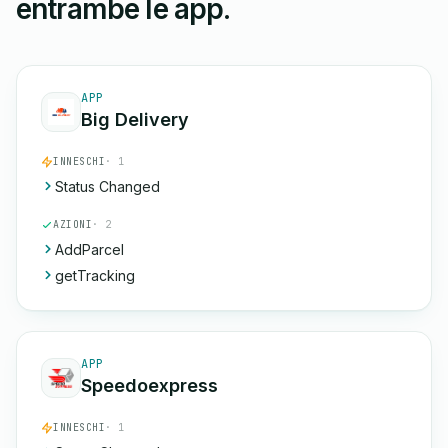
entrambe le app.
APP
Big Delivery
INNESCHI
· 1
Status Changed
AZIONI
· 2
AddParcel
getTracking
APP
Speedoexpress
INNESCHI
· 1