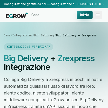
Configurazione gestita da noi — configurazione standard, eseguita dal nostro team.
$149
GRATUITO
Casa
Inizia
Casa
/
Integrazioni
/
Big Delivery
/
Big Delivery + Zrexpress
INTEGRAZIONE VERIFICATA
Big Delivery
+
Zrexpress
Integrazione
Collega Big Delivery a Zrexpress in pochi minuti e
automatizza qualsiasi flusso di lavoro tra loro:
niente codice, niente sviluppatori, niente
middleware complicati. eGrow unisce Big Delivery
e Zrexpress tramite un'API sicura, in modo che