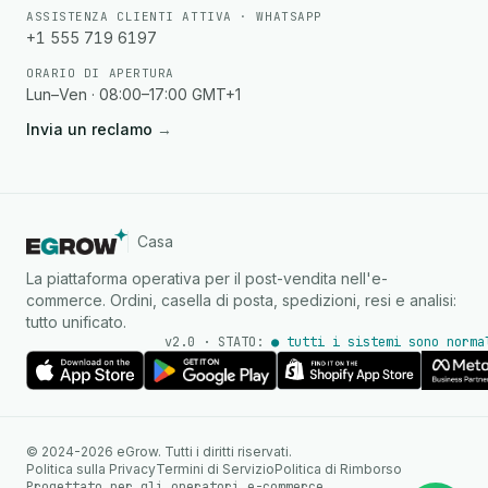
ASSISTENZA CLIENTI ATTIVA · WHATSAPP
+1 555 719 6197
ORARIO DI APERTURA
Lun–Ven · 08:00–17:00 GMT+1
Invia un reclamo
→
Casa
La piattaforma operativa per il post-vendita nell'e-
commerce. Ordini, casella di posta, spedizioni, resi e analisi:
tutto unificato.
v2.0 · STATO:
● tutti i sistemi sono norma
Agente IA
Risposte istantanee su
© 2024-2026 eGrow. Tutti i diritti riservati.
WhatsApp
Politica sulla Privacy
Termini di Servizio
Politica di Rimborso
Progettato per gli operatori e-commerce.