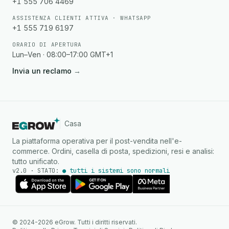
+1 555 706 4469
ASSISTENZA CLIENTI ATTIVA · WHATSAPP
+1 555 719 6197
ORARIO DI APERTURA
Lun–Ven · 08:00–17:00 GMT+1
Invia un reclamo
→
Casa
La piattaforma operativa per il post-vendita nell'e-
commerce. Ordini, casella di posta, spedizioni, resi e analisi:
tutto unificato.
v2.0 · STATO:
● tutti i sistemi sono normali
Agente IA
Risposte istantanee su
© 2024-2026 eGrow. Tutti i diritti riservati.
WhatsApp