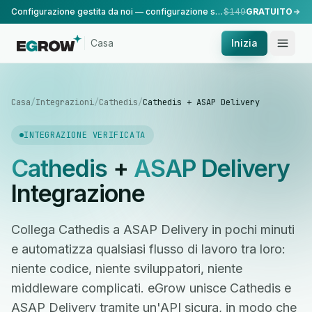
Configurazione gestita da noi — configurazione standard, eseguita dal nostro team.
$149
GRATUITO
Casa
Inizia
Casa
/
Integrazioni
/
Cathedis
/
Cathedis + ASAP Delivery
INTEGRAZIONE VERIFICATA
Cathedis
+
ASAP Delivery
Integrazione
Collega Cathedis a ASAP Delivery in pochi minuti
e automatizza qualsiasi flusso di lavoro tra loro:
niente codice, niente sviluppatori, niente
middleware complicati. eGrow unisce Cathedis e
ASAP Delivery tramite un'API sicura, in modo che