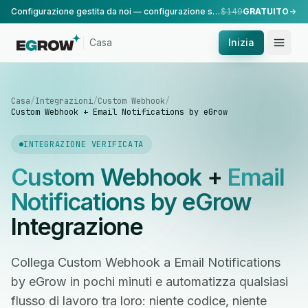
Configurazione gestita da noi — configurazione standard, eseguita dal nostro team.
$149
GRATUITO
Casa
Inizia
Casa
/
Integrazioni
/
Custom Webhook
/
Custom Webhook + Email Notifications by eGrow
INTEGRAZIONE VERIFICATA
Custom Webhook
+
Email
Notifications by eGrow
Integrazione
Collega Custom Webhook a Email Notifications
by eGrow in pochi minuti e automatizza qualsiasi
flusso di lavoro tra loro: niente codice, niente