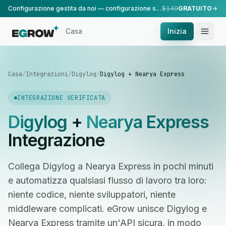
Configurazione gestita da noi — configurazione standard, eseguita dal nostro team.
$149
GRATUITO
Casa
Inizia
Casa
/
Integrazioni
/
Digylog
/
Digylog + Nearya Express
INTEGRAZIONE VERIFICATA
Digylog
+
Nearya Express
Integrazione
Collega Digylog a Nearya Express in pochi minuti
e automatizza qualsiasi flusso di lavoro tra loro:
niente codice, niente sviluppatori, niente
middleware complicati. eGrow unisce Digylog e
Nearya Express tramite un'API sicura, in modo