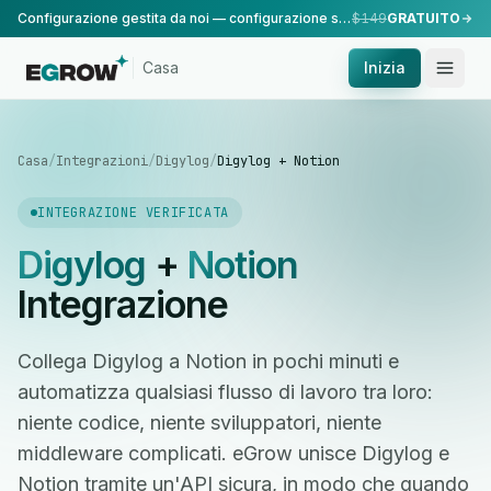
Configurazione gestita da noi — configurazione standard, eseguita dal nostro team.
$149
GRATUITO
Casa
Inizia
Casa
/
Integrazioni
/
Digylog
/
Digylog + Notion
INTEGRAZIONE VERIFICATA
Digylog
+
Notion
Integrazione
Collega Digylog a Notion in pochi minuti e
automatizza qualsiasi flusso di lavoro tra loro:
niente codice, niente sviluppatori, niente
middleware complicati. eGrow unisce Digylog e
Notion tramite un'API sicura, in modo che quando