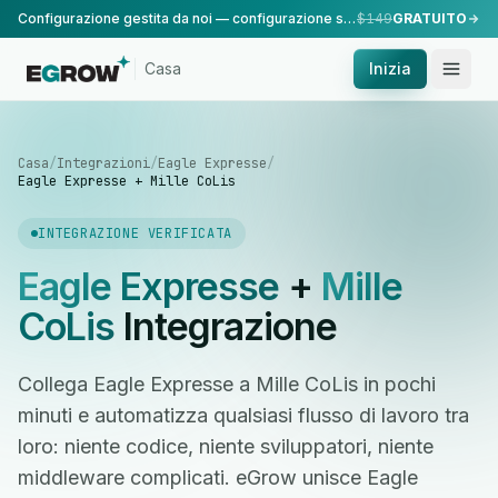
Configurazione gestita da noi — configurazione standard, eseguita dal nostro team.
$149
GRATUITO
Casa
Inizia
Casa
/
Integrazioni
/
Eagle Expresse
/
Eagle Expresse + Mille CoLis
INTEGRAZIONE VERIFICATA
Eagle Expresse
+
Mille
CoLis
Integrazione
Collega Eagle Expresse a Mille CoLis in pochi
minuti e automatizza qualsiasi flusso di lavoro tra
loro: niente codice, niente sviluppatori, niente
middleware complicati. eGrow unisce Eagle