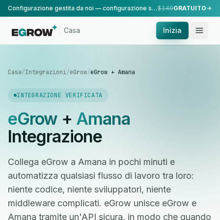
Configurazione gestita da noi — configurazione standard, eseguita dal nostro team.
$149
GRATUITO
Casa
Inizia
Casa
/
Integrazioni
/
eGrow
/
eGrow + Amana
INTEGRAZIONE VERIFICATA
eGrow
+
Amana
Integrazione
Collega eGrow a Amana in pochi minuti e
automatizza qualsiasi flusso di lavoro tra loro:
niente codice, niente sviluppatori, niente
middleware complicati. eGrow unisce eGrow e
Amana tramite un'API sicura, in modo che quando