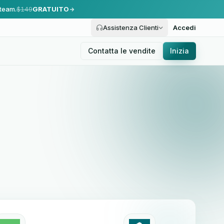
 team.
$149
GRATUITO
Assistenza Clienti
Accedi
Contatta le vendite
Inizia