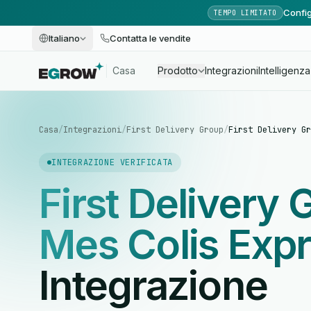
Config
TEMPO LIMITATO
Italiano
Contatta le vendite
Casa
Prodotto
Integrazioni
Intelligenza 
Casa
/
Integrazioni
/
First Delivery Group
/
First Delivery Gr
INTEGRAZIONE VERIFICATA
First Delivery
Mes Colis Exp
Integrazione