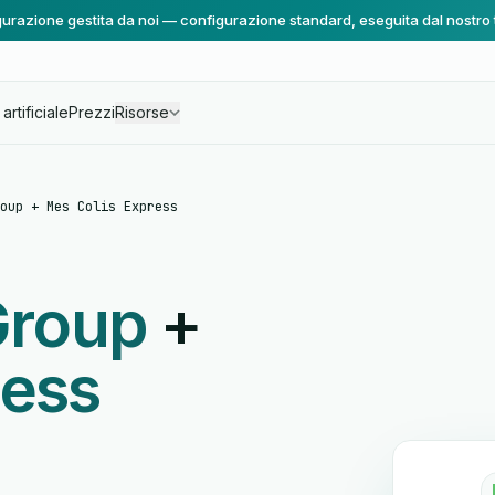
urazione gestita da noi — configurazione standard, eseguita dal nostro
artificiale
Prezzi
Risorse
oup + Mes Colis Express
 Group
+
ress