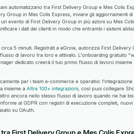
am automatizzano tra First Delivery Group e Mes Colis Exp
ery Group in Mes Colis Express, inviare gli aggiornamenti di
 un evento di First Delivery Group in più azioni su Mes Coli
unificare i dati dei clienti in modo che entrambi i sistemi abbi
 circa 5 minuti. Registrati a eGrow, autorizza First Deliver
flusso di lavoro tra loro e attivalo. L'onboarding gratuito "
ager dedicato creerà il tuo primo flusso di lavoro insieme 
camente per i team e-commerce e operativi: l'integrazione 
na insieme a
Altre 100+ integrazioni
, così puoi collegare 
tro ancora nello stesso flusso di lavoro quando ne hai bis
nforme al GDPR con registri di esecuzione completi, nuovi t
basato su OAuth.
tra First Delivery Group e Mes Colis Expr