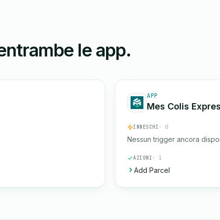
 entrambe le app.
APP
Mes Colis Expre
INNESCHI
· 0
Nessun trigger ancora dispon
AZIONI
· 1
Add Parcel