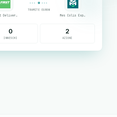
TRAMITE EGROW
First Delivery Group
Mes Colis Express
0
2
INNESCHI
AZIONI