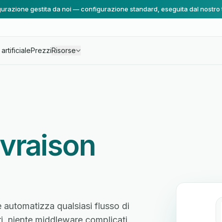
urazione gestita da noi — configurazione standard, eseguita dal nostro
artificiale
Prezzi
Risorse
vraison
 automatizza qualsiasi flusso di
ri, niente middleware complicati.