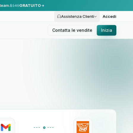
 team.
$149
GRATUITO
Assistenza Clienti
Accedi
Contatta le vendite
Inizia