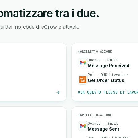
matizzare tra i due.
builder no-code di eGrow e attivalo.
⚡
GRILLETTO
→
AZIONE
Quando · Gmail
Message Received
Poi · DHD Livraison
Get Order status
USA QUESTO FLUSSO DI LAVO
⚡
GRILLETTO
→
AZIONE
Quando · Gmail
Message Sent