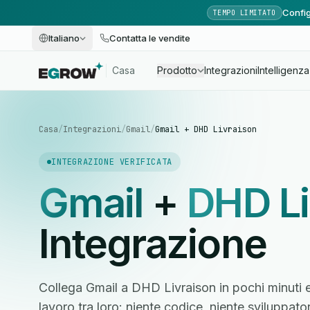
Config
TEMPO LIMITATO
Italiano
Contatta le vendite
Casa
Prodotto
Integrazioni
Intelligenza 
Casa
/
Integrazioni
/
Gmail
/
Gmail + DHD Livraison
INTEGRAZIONE VERIFICATA
Gmail
+
DHD Li
Integrazione
Collega Gmail a DHD Livraison in pochi minuti e
lavoro tra loro: niente codice, niente sviluppato