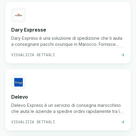
Dary Expresse
Dary Express è una soluzione di spedizione che ti aiuta
a consegnare pacchi ovunque in Marocco. Fornisce
inoltre una piattaforma avanzata per gestire facilmente il
VISUALIZZA DETTAGLI
tuo negozio e offre molti vantaggi aggiuntivi.
Delevo
Delevo Express è un servizio di consegna marocchino
che aiuta le aziende a spedire ordini rapidamente tra le
città. Si concentra sul contrassegno, sulla spedizione
VISUALIZZA DETTAGLI
veloce e su una logistica affidabile dell'ultimo miglio per
garantire che i pacchi raggiungano i clienti in tempo.