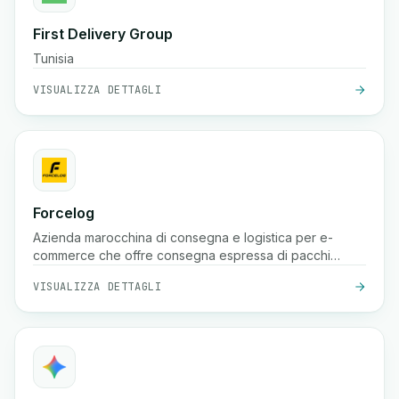
First Delivery Group
Tunisia
VISUALIZZA DETTAGLI
Forcelog
Azienda marocchina di consegna e logistica per e-
commerce che offre consegna espressa di pacchi
(spesso 24 ore nelle grandi città, 48 ore in quelle più
VISUALIZZA DETTAGLI
piccole), ritiro gratuito, stoccaggio, imballaggio e servizi
di tracciamento in tutto il paese