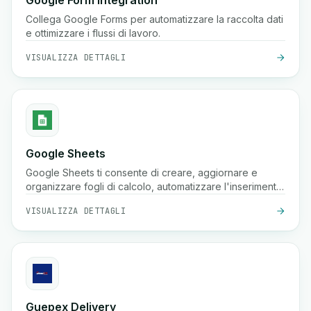
Google Form Integration
Collega Google Forms per automatizzare la raccolta dati
e ottimizzare i flussi di lavoro.
VISUALIZZA DETTAGLI
Google Sheets
Google Sheets ti consente di creare, aggiornare e
organizzare fogli di calcolo, automatizzare l'inserimento
dati e sincronizzare le informazioni tra i tuoi flussi di
VISUALIZZA DETTAGLI
lavoro per una migliore collaborazione e informazioni.
Guepex Delivery