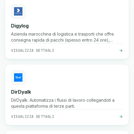
Digylog
Azienda marocchina di logistica e trasporti che offre
consegna rapida di pacchi (spesso entro 24 ore),
stoccaggio, imballaggio, conferma d'ordine e ampia
VISUALIZZA DETTAGLI
copertura in centinaia di città in Marocco
DirDyalk
DirDyalk: Automatizza i flussi di lavoro collegandoti a
questa piattaforma di terze parti.
VISUALIZZA DETTAGLI