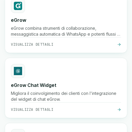
eGrow
eGrow combina strumenti di collaborazione,
messaggistica automatica di WhatsApp e potenti flussi di
lavoro in una piattaforma integrata, aiutando le aziende
VISUALIZZA DETTAGLI
di e-commerce a crescere, coinvolgere i clienti e
gestire le operazioni senza problemi.
eGrow Chat Widget
Migliora il coinvolgimento dei clienti con l'integrazione
del widget di chat eGrow.
VISUALIZZA DETTAGLI