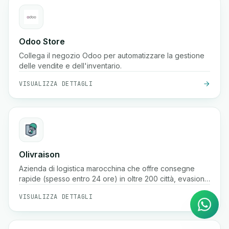
Odoo Store
Collega il negozio Odoo per automatizzare la gestione
delle vendite e dell'inventario.
VISUALIZZA DETTAGLI
Olivraison
Agente IA
Azienda di logistica marocchina che offre consegne
Risposte istantanee su
rapide (spesso entro 24 ore) in oltre 200 città, evasione
WhatsApp
ordini e-commerce, tracciamento pacchi in tempo reale,
VISUALIZZA DETTAGLI
gestione contrassegno e servizi di magazzinaggio