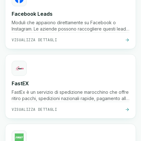
Facebook Leads
Moduli che appaiono direttamente su Facebook o
Instagram. Le aziende possono raccogliere questi lead
istantaneamente.
VISUALIZZA DETTAGLI
FastEX
FastEx è un servizio di spedizione marocchino che offre
ritiro pacchi, spedizioni nazionali rapide, pagamento alla
consegna e tracciamento in tempo reale per aziende e
VISUALIZZA DETTAGLI
negozi online.