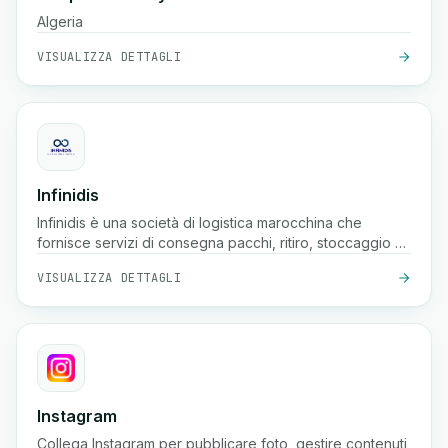
Algeria
VISUALIZZA DETTAGLI
Infinidis
Infinidis è una società di logistica marocchina che
fornisce servizi di consegna pacchi, ritiro, stoccaggio e
contrassegno in tutto il paese, con opzioni di
VISUALIZZA DETTAGLI
spedizione rapida come la consegna in 24 ore e il
monitoraggio in tempo reale.
Instagram
Collega Instagram per pubblicare foto, gestire contenuti,