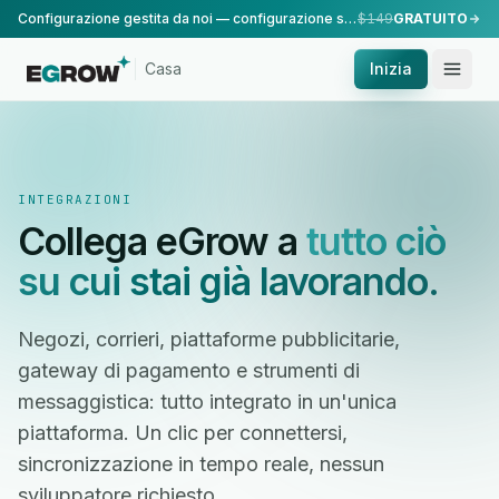
Configurazione gestita da noi — configurazione standard, eseguita dal nostro team.
$149
GRATUITO
Casa
Inizia
INTEGRAZIONI
Collega eGrow a
tutto ciò
su cui stai già lavorando.
Negozi, corrieri, piattaforme pubblicitarie,
gateway di pagamento e strumenti di
messaggistica: tutto integrato in un'unica
piattaforma. Un clic per connettersi,
sincronizzazione in tempo reale, nessun
sviluppatore richiesto.