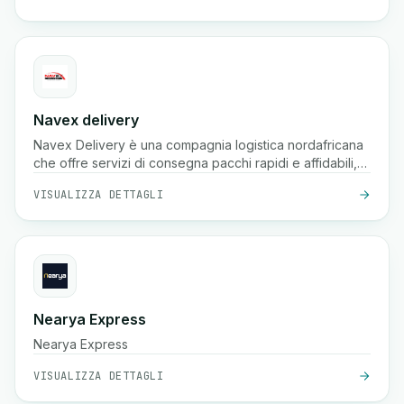
Navex delivery
Navex Delivery è una compagnia logistica nordafricana
che offre servizi di consegna pacchi rapidi e affidabili,
inclusi ritiro, spedizione nazionale e tracciamento in
VISUALIZZA DETTAGLI
tempo reale per e-commerce e aziende.
Nearya Express
Nearya Express
VISUALIZZA DETTAGLI