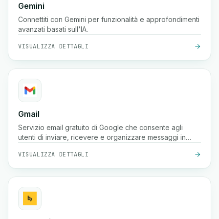
Gemini
Connettiti con Gemini per funzionalità e approfondimenti
avanzati basati sull'IA.
VISUALIZZA DETTAGLI
Gmail
Servizio email gratuito di Google che consente agli
utenti di inviare, ricevere e organizzare messaggi in
modo sicuro con potenti protezioni antispam, ricerca e
VISUALIZZA DETTAGLI
integrazione negli strumenti di Google Workspace