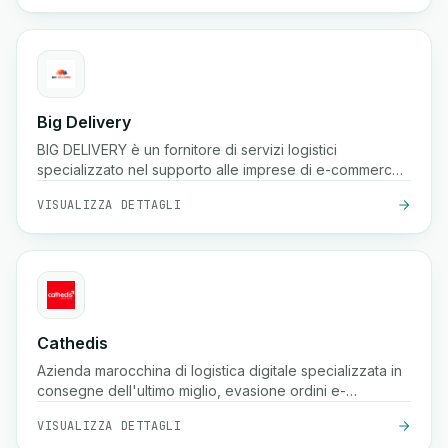
Big Delivery
BIG DELIVERY è un fornitore di servizi logistici
specializzato nel supporto alle imprese di e-commerce
in Marocco.
VISUALIZZA DETTAGLI
Cathedis
Azienda marocchina di logistica digitale specializzata in
consegne dell'ultimo miglio, evasione ordini e-
commerce, gestione contrassegno, tracciamento in
VISUALIZZA DETTAGLI
tempo reale e soluzioni di magazzinaggio