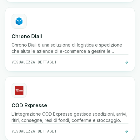
Chrono Diali
Chrono Diali è una soluzione di logistica e spedizione
che aiuta le aziende di e-commerce a gestire le
consegne dei pacchi, tracciare le spedizioni in tempo
VISUALIZZA DETTAGLI
reale e semplificare i loro processi di evasione degli
ordini con facilità.
COD Expresse
L'integrazione COD Expresse gestisce spedizioni, arrivi,
ritiri, consegne, resi di fondi, conferme e stoccaggio.
VISUALIZZA DETTAGLI