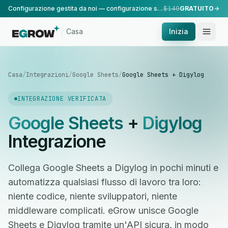
Configurazione gestita da noi — configurazione standard, eseguita dal nostro team.
$149
GRATUITO
Casa
Inizia
Casa
/
Integrazioni
/
Google Sheets
/
Google Sheets + Digylog
INTEGRAZIONE VERIFICATA
Google Sheets
+
Digylog
Integrazione
Collega Google Sheets a Digylog in pochi minuti e
automatizza qualsiasi flusso di lavoro tra loro:
niente codice, niente sviluppatori, niente
middleware complicati. eGrow unisce Google
Sheets e Digylog tramite un'API sicura, in modo