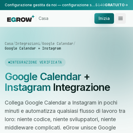
Configurazione gestita da noi — configurazione standard, eseguita dal nostro team.
$149
GRATUITO
Casa
Inizia
Casa
/
Integrazioni
/
Google Calendar
/
Google Calendar + Instagram
INTEGRAZIONE VERIFICATA
Google Calendar
+
Instagram
Integrazione
Collega Google Calendar a Instagram in pochi
minuti e automatizza qualsiasi flusso di lavoro tra
loro: niente codice, niente sviluppatori, niente
middleware complicati. eGrow unisce Google